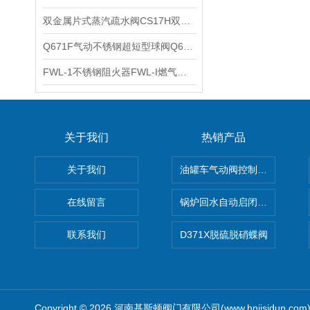
双金属片式蒸汽疏水阀CS17H双金属片型疏水阀CS47H的工作原理
Q671F气动不锈钢超短型球阀Q671PPL气动超薄型对夹式球阀的选型参数
FWL-1不锈钢阻火器FWL-I燃气管道阻火器的性能参数
关于我们
热销产品
关于我们
油罐车气动阀控制气动组合开关
在线留言
锅炉回水自动启闭阀KTH41X
联系我们
D371X脱硫脱硝蝶阀
Copyright © 2026 河南基斯顿阀门有限公司(www.hnjisidun.co