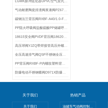
LGMK脉冲阻尼器UPVC空气室式脉冲阻尼器LGLTXT主要功能
气动耐磨陶瓷排渣阀浆液阀PZ673TC气动陶瓷刀闸阀插板阀的特点
碳钢法兰背压阀RXBF-A40/1.0-F背压阀的适用范围
PP阻火呼吸阀盐酸硫酸PP储罐呼吸阀聚丙烯PP塑料阻火呼吸阀安装维护
18615安全阀PVDF背压阀18620安全阀背压阀的故障原因及解决方案
高压球阀YJZQ带焊接管高压外螺纹球阀加气站高压可拆卸焊接球阀规格参数
全压高速排气阀QSP不锈钢全压高速双口排气阀结构特点和工作原理
PP背压阀RXBF-P内螺纹塑料背压阀外形安装尺寸
防爆电动不锈钢蝶阀D971X防爆电动蝶阀的结构原理和应用
关于我们
热销产品
关于我们
油罐车气动阀控制气动组合开关