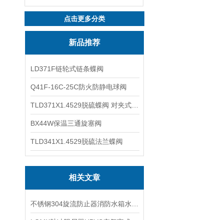
点击更多分类
新品推荐
LD371F链轮式链条蝶阀
Q41F-16C-25C防火防静电球阀
TLD371X1.4529脱硫蝶阀 对夹式蝶阀
BX44W保温三通旋塞阀
TLD341X1.4529脱硫法兰蝶阀
相关文章
不锈钢304旋流防止器消防水箱水池旋流消除器水力漩涡防止器的规范要求