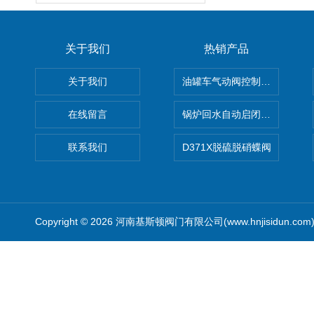
关于我们
热销产品
关于我们
油罐车气动阀控制气动组合开关
在线留言
锅炉回水自动启闭阀KTH41X
联系我们
D371X脱硫脱硝蝶阀
Copyright © 2026 河南基斯顿阀门有限公司(www.hnjisidun.co