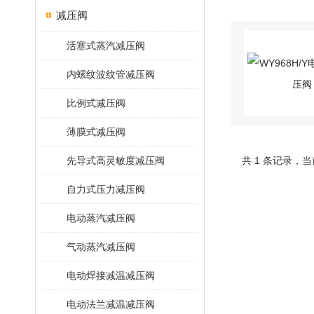
减压阀
活塞式蒸汽减压阀
内螺纹波纹管减压阀
比例式减压阀
薄膜式减压阀
先导式高灵敏度减压阀
共 1 条记录，当
自力式压力减压阀
电动蒸汽减压阀
气动蒸汽减压阀
电动焊接减温减压阀
电动法兰减温减压阀