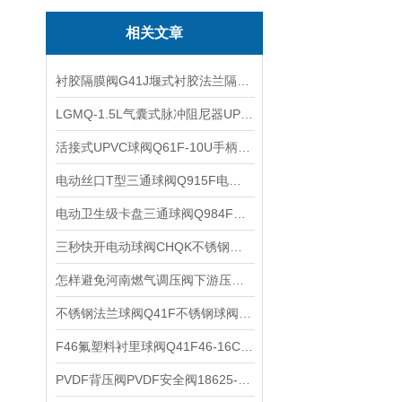
相关文章
衬胶隔膜阀G41J堰式衬胶法兰隔膜阀的工作原理和性能优点
LGMQ-1.5L气囊式脉冲阻尼器UPVC气囊式脉动阻尼器LGLTXT的主要功能
活接式UPVC球阀Q61F-10U手柄双由令UPVC球阀产品优点
电动丝口T型三通球阀Q915F电动不锈钢内螺纹三通球阀的特点
电动卫生级卡盘三通球阀Q984F卫生级电动三通球阀Q985F的性能特点
三秒快开电动球阀CHQK不锈钢内螺纹断电自动复位3秒快速启闭电动球阀的用途
怎样避免河南燃气调压阀下游压力过高的问题？
不锈钢法兰球阀Q41F不锈钢球阀Q341F蜗轮不锈钢球阀的性能特点
F46氟塑料衬里球阀Q41F46-16C衬氟球阀全衬聚全氟乙丙烯球阀性能特点
PVDF背压阀PVDF安全阀18625-F法兰安全阀/背压阀的功能特点