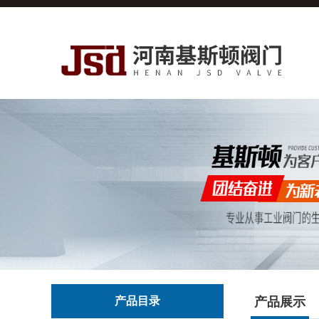
产品目录
产品展示