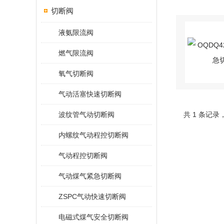
切断阀
液氨限流阀
燃气限流阀
氧气切断阀
气动活塞快速切断阀
波纹管气动切断阀
共 1 条记录
内螺纹气动程控切断阀
气动程控切断阀
气动煤气紧急切断阀
ZSPC气动快速切断阀
电磁式煤气安全切断阀