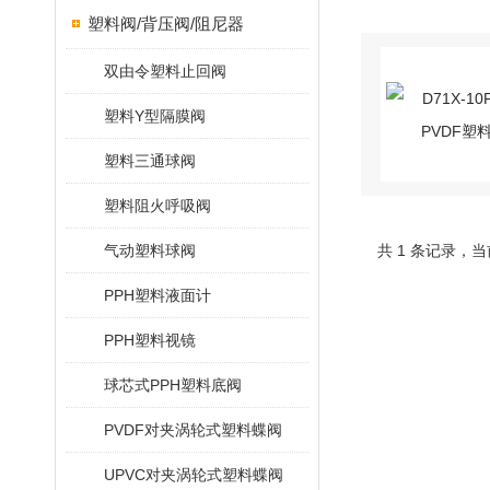
塑料阀/背压阀/阻尼器
双由令塑料止回阀
塑料Y型隔膜阀
塑料三通球阀
塑料阻火呼吸阀
气动塑料球阀
共 1 条记录，当
PPH塑料液面计
PPH塑料视镜
球芯式PPH塑料底阀
PVDF对夹涡轮式塑料蝶阀
UPVC对夹涡轮式塑料蝶阀