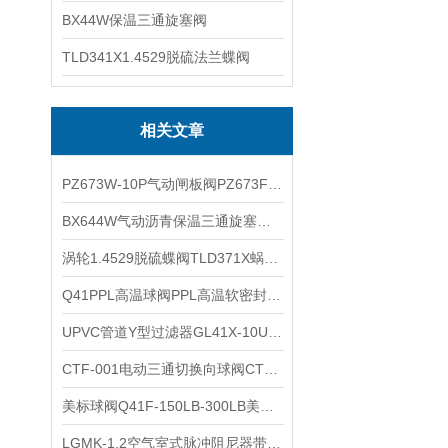
BX44W保温三通旋塞阀
TLD341X1.4529脱硫法兰蝶阀
相关文章
PZ673W-10P气动闸板阀PZ673F-16P气动刀形闸阀的外形结构图
BX644W气动沥青保温三通旋塞阀的技术参数
涡轮1.4529脱硫蝶阀TLD371X蜗轮脱硫脱硝浆液蝶阀的性能特点
Q41PPL高温球阀PPL高温软密封球阀在温度≤260℃的水蒸汽导热油气体的应用
UPVC管道Y型过滤器GL41X-10U塑料法兰Y型过滤器的功能特点
CTF-001电动三通切换向球阀CTF电动球阀带信号反馈带手动的接线方式
美标球阀Q41F-150LB-300LB美标不锈钢球阀的特点
LGMK-1.2空气室式脉冲阻尼器带隔膜压力表的主要功能