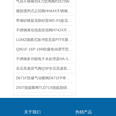
气动不锈钢304刀型闸阀PZ673W-16P气动插板阀不锈钢闸板阀技术参数
微阻缓闭式止回阀HH44X不锈钢微阻缓闭止回阀HH44H防水锤逆止阀
带储砂罐旋流除砂器WD-XS旋流除污器XL水源热泵机房旋流除沙器原理
不锈钢液动池底排泥阀H742X不锈钢池底排泥阀的工作原理
LGMZ隔膜式脉冲阻尼器PTFE膜片式脉动阻尼器使用注意事项
Q961F-16P-16R防爆电动调节型三片式球阀Q961F-16RL的性能特点
不锈钢多功能电子水处理器HA-SZS不锈钢电子除垢器SYJD性能特点
全压高速排气阀QSP全压高速双口排气阀不锈钢全压高速排气阀工作原理
D671F防爆气动蝶阀D671FP单作用气动蝶阀的性能规范
2507脱硫蝶阀TLD71X脱硫脱硝蝶阀DN25脱硫蝶阀DN32的特点
关于我们
热销产品