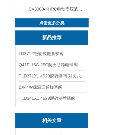
CV3000-KHPC电动高压笼式调节阀
点击更多分类
新品推荐
LD371F链轮式链条蝶阀
Q41F-16C-25C防火防静电球阀
TLD371X1.4529脱硫蝶阀 对夹式蝶阀
BX44W保温三通旋塞阀
TLD341X1.4529脱硫法兰蝶阀
相关文章