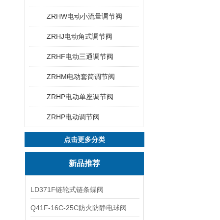
ZRHW电动小流量调节阀
ZRHJ电动角式调节阀
ZRHF电动三通调节阀
ZRHM电动套筒调节阀
ZRHP电动单座调节阀
ZRHP电动调节阀
点击更多分类
新品推荐
LD371F链轮式链条蝶阀
Q41F-16C-25C防火防静电球阀