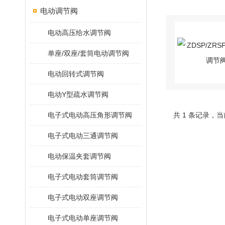
电动调节阀
电动高压给水调节阀
单座/双座/套筒电动调节阀
电动回转式调节阀
电动Y型疏水调节阀
电子式电动高压角形调节阀
共 1 条记录，当
电子式电动三通调节阀
电动保温夹套调节阀
电子式电动套筒调节阀
电子式电动双座调节阀
电子式电动单座调节阀