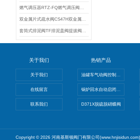
燃气调压器RTZ-FQ燃气调压阀调压带切断调压器的特点
双金属片式疏水阀CS47H双金属片型蒸汽疏水阀工作原理和特点
套筒式排泥阀TF排泥盖阀提拔阀排泥式不锈钢套筒阀安装与调试
关于我们
热销产品
关于我们
油罐车气动阀控制气动组合开关
在线留言
锅炉回水自动启闭阀KTH41X
联系我们
D371X脱硫脱硝蝶阀
Copyright © 2026 河南基斯顿阀门有限公司(www.hnjisidun.co