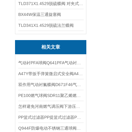
TLD371X1.4529脱硫蝶阀 对夹式蝶阀
BX44W保温三通旋塞阀
TLD341X1.4529脱硫法兰蝶阀
相关文章
气动衬PFA球阀Q641PFA气动衬氟球阀气动O型衬PFA切断阀的特点
A47Y带扳手弹簧微启式安全阀A47H带手柄弹簧微启式安全阀标准规范
双作用气动衬氟蝶阀D671F46气动衬氟对夹式蝶阀的技术参数
PE100燃气球阀SDR11聚乙烯燃气球阀PE80标准型燃气球阀的特点
怎样避免河南燃气调压阀下游压力过高的问题？
PP篮式过滤器PP提篮式过滤器PP蓝式过滤器聚丙烯塑料过滤器的安装维护
Q944F防爆电动不锈钢三通球阀Q945F使用注意事项