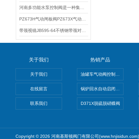
河南多功能水泵控制阀是一种集成化流体控制装置
PZ673H气动闸板阀PZ673X气动刀闸阀PZ673Y气动插板阀的设计标准
带颈视镜JB595-64不锈钢带颈对焊式法兰视镜的适用范围
关于我们
热销产品
关于我们
油罐车气动阀控制气动组合开关
在线留言
锅炉回水自动启闭阀KTH41X
联系我们
D371X脱硫脱硝蝶阀
Copyright © 2026 河南基斯顿阀门有限公司(www.hnjisidun.co