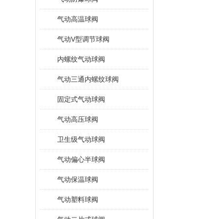
气动高温球阀
气动V型调节球阀
内螺纹气动球阀
气动三通内螺纹球阀
固定式气动球阀
气动高压球阀
卫生级气动球阀
气动偏心半球阀
气动保温球阀
气动塑料球阀