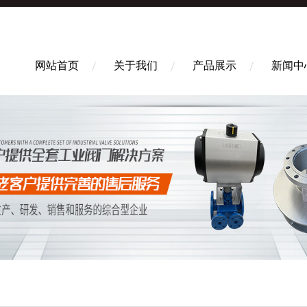
网站首页
关于我们
产品展示
新闻中