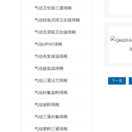
气动卫生级三通球阀
气动快装式球卫生级球阀
气动无滞留卫生级球阀
气动UPVC球阀
气动夹套保温球阀
气动超低温球阀
气动三通法兰球阀
下一页
气动衬氟放料球阀
气动放料球阀
气动三通衬氟球阀
气动塑料三通球阀