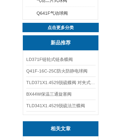
气动二片式球阀
Q641F气动球阀
点击更多分类
新品推荐
LD371F链轮式链条蝶阀
Q41F-16C-25C防火防静电球阀
TLD371X1.4529脱硫蝶阀 对夹式蝶阀
BX44W保温三通旋塞阀
TLD341X1.4529脱硫法兰蝶阀
相关文章