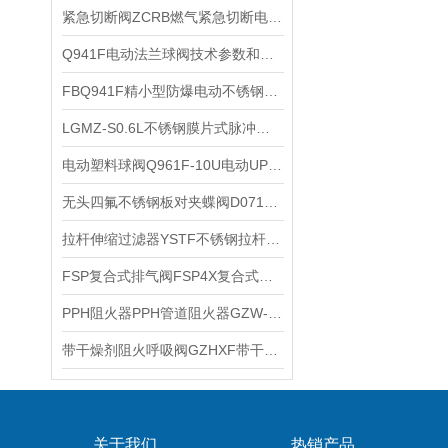
紧急切断阀ZCRB燃气紧急切断电磁阀的故障解决方法
Q941F电动法兰球阀技术参数和性能特点
FBQ941F精小型防爆电动不锈钢球阀Q941F-16P防爆电动球阀的主要性能规范
LGMZ-S0.6L不锈钢膜片式脉冲阻尼器LGMZ-S不锈钢隔膜片式脉动阻尼器的功能
电动塑料球阀Q961F-10U电动UPVC球阀UQ921F-10U电动PVC活接球阀使用注意事项
无头四氟不锈钢板对夹蝶阀D071F四氟对夹蝶阀密封材料选用和适用温度
拉杆伸缩过滤器YSTF不锈钢拉杆伸缩Y型过滤器的性能特点
FSP复合式排气阀FSP4X复合式高速排气阀每小时排气量表
PPH阻火器PPH管道阻火器GZW-41防腐PPH塑料阻火器特点
带干燥剂阻火呼吸阀GZHXF带干燥器呼吸阀的性能特点
关于我们
热销产品