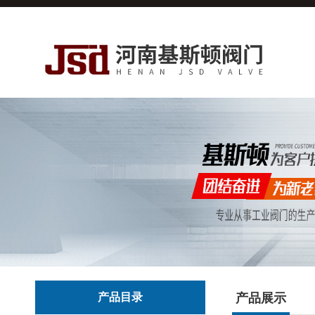
产品目录
产品展示