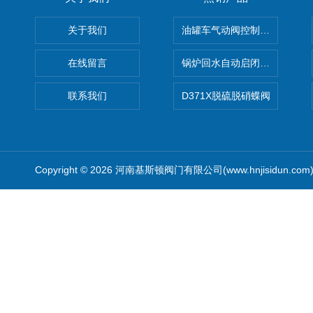
关于我们
油罐车气动阀控制气动组合开关
在线留言
锅炉回水自动启闭阀KTH41X
联系我们
D371X脱硫脱硝蝶阀
Copyright © 2026 河南基斯顿阀门有限公司(www.hnjisidun.co