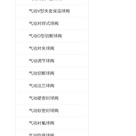
气动V型夹套保温球阀
气动对焊式球阀
气动O型切断球阀
气动对夹球阀
气动调节球阀
气动切断球阀
气动法兰球阀
气动硬密封球阀
气动软密封球阀
气动衬氟球阀
气动防爆球阀