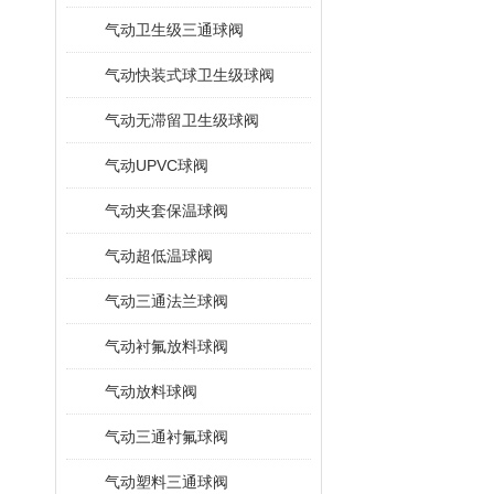
气动卫生级三通球阀
气动快装式球卫生级球阀
气动无滞留卫生级球阀
气动UPVC球阀
气动夹套保温球阀
气动超低温球阀
气动三通法兰球阀
气动衬氟放料球阀
气动放料球阀
气动三通衬氟球阀
气动塑料三通球阀