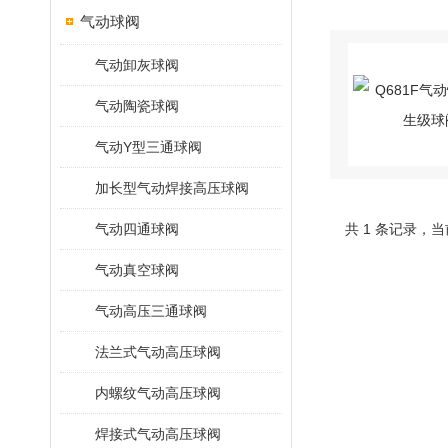
气动球阀
气动卸灰球阀
气动陶瓷球阀
气动Y型三通球阀
加长型气动焊接高压球阀
气动四通球阀
共 1 条记录，当
气动真空球阀
气动高压三通球阀
法兰式气动高压球阀
内螺纹气动高压球阀
焊接式气动高压球阀