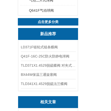
气动二片式球阀
Q641F气动球阀
点击更多分类
新品推荐
LD371F链轮式链条蝶阀
Q41F-16C-25C防火防静电球阀
TLD371X1.4529脱硫蝶阀 对夹式蝶阀
BX44W保温三通旋塞阀
TLD341X1.4529脱硫法兰蝶阀
相关文章