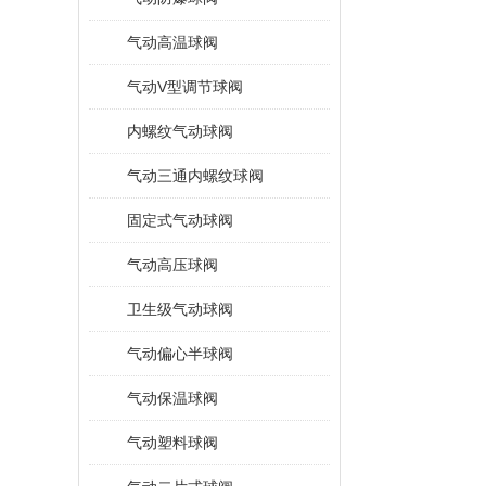
气动高温球阀
气动V型调节球阀
内螺纹气动球阀
气动三通内螺纹球阀
固定式气动球阀
气动高压球阀
卫生级气动球阀
气动偏心半球阀
气动保温球阀
气动塑料球阀