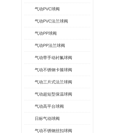
气动PVC球阀
气动PVC法兰球阀
气动PP球阀
气动PP法兰球阀
气动带手动衬氟球阀
气动不锈钢卡箍球阀
气动三片式法兰球阀
气动超短型保温球阀
气动高平台球阀
日标气动球阀
气动不锈钢丝扣球阀