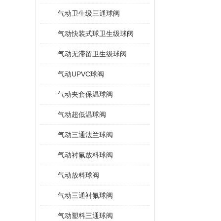
气动卫生级三通球阀
气动快装式球卫生级球阀
气动无滞留卫生级球阀
气动UPVC球阀
气动夹套保温球阀
气动超低温球阀
气动三通法兰球阀
气动衬氟放料球阀
气动放料球阀
气动三通衬氟球阀
气动塑料三通球阀