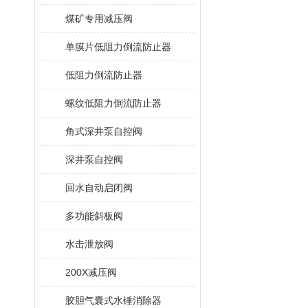
煤矿专用减压阀
单膜片低阻力倒流防止器
低阻力倒流防止器
螺纹低阻力倒流防止器
角式深井泵自控阀
深井泵自控阀
回水自动启闭阀
多功能斜板阀
水击泄放阀
200X减压阀
胶胆气囊式水锤消除器