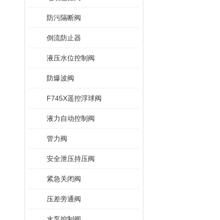
防污隔断阀
倒流防止器
液压水位控制阀
防爆波阀
F745X遥控浮球阀
液力自动控制阀
管力阀
安全泄压持压阀
紧急关闭阀
压差旁通阀
水泵控制阀