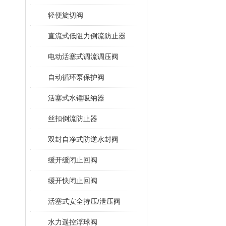
轻便旋切阀
直流式低阻力倒流防止器
电动活塞式调流调压阀
自动循环泵保护阀
活塞式水锤吸纳器
丝扣倒流防止器
双封自净式防逆水封阀
缓开缓闭止回阀
缓开快闭止回阀
活塞式安全持压/泄压阀
水力遥控浮球阀