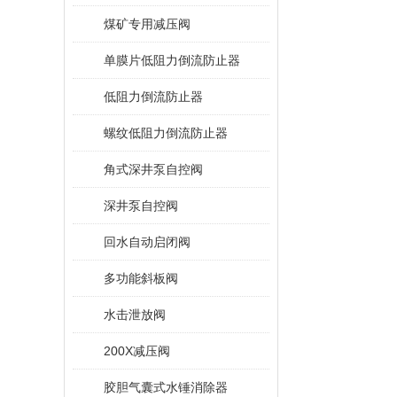
煤矿专用减压阀
单膜片低阻力倒流防止器
低阻力倒流防止器
螺纹低阻力倒流防止器
角式深井泵自控阀
深井泵自控阀
回水自动启闭阀
多功能斜板阀
水击泄放阀
200X减压阀
胶胆气囊式水锤消除器