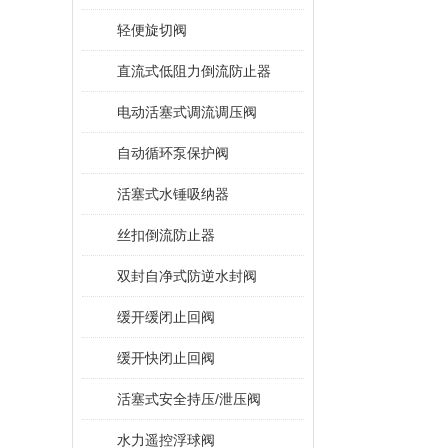
轻便旋切阀
直流式低阻力倒流防止器
电动活塞式调流调压阀
自动循环泵保护阀
活塞式水锤吸纳器
丝扣倒流防止器
双封自净式防逆水封阀
缓开缓闭止回阀
缓开快闭止回阀
活塞式安全持压/泄压阀
水力遥控浮球阀