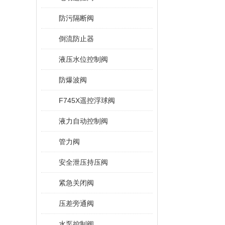
防污隔断阀
倒流防止器
液压水位控制阀
防爆波阀
F745X遥控浮球阀
液力自动控制阀
管力阀
安全泄压持压阀
紧急关闭阀
压差旁通阀
水泵控制阀