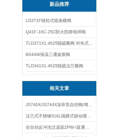
新品推荐
LD371F链轮式链条蝶阀
Q41F-16C-25C防火防静电球阀
TLD371X1.4529脱硫蝶阀 对夹式蝶阀
BX44W保温三通旋塞阀
TLD341X1.4529脱硫法兰蝶阀
相关文章
JS745X/JS744X深井泵自控阀/增压泵控制阀技术特点
法兰式不锈钢316L隔膜式脉动缓冲器LGMZ-S0.6L不锈钢膜片式脉冲阻尼器的选型
全自动反冲洗过滤器ZPW-I直通式全自动反冲洗排污过滤器性能特点