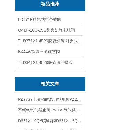
新品推荐
LD371F链轮式链条蝶阀
Q41F-16C-25C防火防静电球阀
TLD371X1.4529脱硫蝶阀 对夹式蝶阀
BX44W保温三通旋塞阀
TLD341X1.4529脱硫法兰蝶阀
相关文章
PZ273Y电液动耐磨刀型闸阀PZ273H电液动插板阀闸板阀的特点
不锈钢氧气截止阀JY41W氧气截止阀禁油脱脂氧气截止阀的主要特点
D671X-10Q气动蝶阀D671X-16Q的性能规范