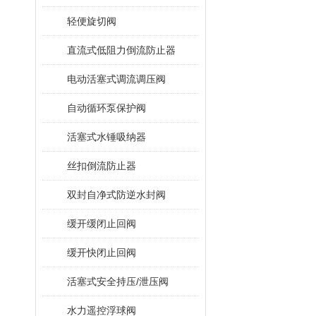
轻便旋切阀
直流式低阻力倒流防止器
电动活塞式调流调压阀
自动循环泵保护阀
活塞式水锤吸纳器
丝扣倒流防止器
双封自净式防逆水封阀
缓开缓闭止回阀
缓开快闭止回阀
活塞式安全持压/泄压阀
水力遥控浮球阀