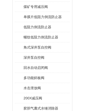
煤矿专用减压阀
单膜片低阻力倒流防止器
低阻力倒流防止器
螺纹低阻力倒流防止器
角式深井泵自控阀
深井泵自控阀
回水自动启闭阀
多功能斜板阀
水击泄放阀
200X减压阀
胶胆气囊式水锤消除器