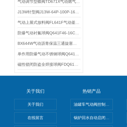
气动调节型蝶阀TD671X气动燃气调节蝶阀的工作原理
J13W针型阀J13W-64P-100P-160P-320P不锈钢内螺纹针型阀主要性能参数
气动上展式放料阀FL641F气动釜底罐底放料阀FL641W结构原理
防爆气动衬氟球阀Q641F46-16C故障自动复位单作用气动衬氟O型切断阀的特点
BX644W气动沥青保温三通旋塞阀的工作原理
单作用防爆气动不锈钢球阀Q641F-16P故障自动复位防爆气动开关切断球阀参数
磁性锁闭防盗全焊接球阀FDQ61F防盗锁闭全焊接球阀的性能特点
关于我们
热销产品
关于我们
油罐车气动阀控制气动组合开关
在线留言
锅炉回水自动启闭阀KTH41X