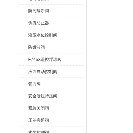
防污隔断阀
倒流防止器
液压水位控制阀
防爆波阀
F745X遥控浮球阀
液力自动控制阀
管力阀
安全泄压持压阀
紧急关闭阀
压差旁通阀
水泵控制阀