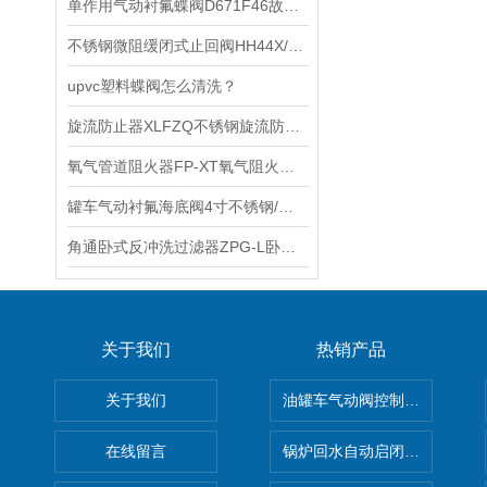
单作用气动衬氟蝶阀D671F46故障自动复位气动衬氟对夹蝶阀的性能特点
不锈钢微阻缓闭式止回阀HH44X/H微阻缓闭止回阀防水锤逆止阀的作用
upvc塑料蝶阀怎么清洗？
旋流防止器XLFZQ不锈钢旋流防止器有正装和倒装两种安装方式
氧气管道阻火器FP-XT氧气阻火器FPV-XT氧气管道阀前阻火器的特点
罐车气动衬氟海底阀4寸不锈钢/碳钢衬氟气动紧急切断阀的性能和特点
角通卧式反冲洗过滤器ZPG-L卧式角通反冲洗除污器安装注意事项
关于我们
热销产品
关于我们
油罐车气动阀控制气动组合开关
在线留言
锅炉回水自动启闭阀KTH41X