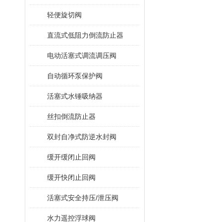
轻便旋切阀
直流式低阻力倒流防止器
电动活塞式调流调压阀
自动循环泵保护阀
活塞式水锤吸纳器
丝扣倒流防止器
双封自净式防逆水封阀
缓开缓闭止回阀
缓开快闭止回阀
活塞式安全持压/泄压阀
水力遥控浮球阀