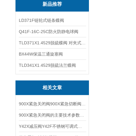
新品推荐
LD371F链轮式链条蝶阀
Q41F-16C-25C防火防静电球阀
TLD371X1.4529脱硫蝶阀 对夹式蝶阀
BX44W保温三通旋塞阀
TLD341X1.4529脱硫法兰蝶阀
相关文章
900X紧急关闭阀900X紧急切断阀900X不锈钢紧急关闭阀的特点
900X紧急关闭阀的主要技术参数（附安装图）
Y42X减压阀Y42F不锈钢可调式弹簧活塞式水用减压阀常见故障及排除方法