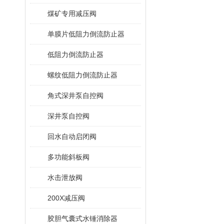
煤矿专用减压阀
单膜片低阻力倒流防止器
低阻力倒流防止器
螺纹低阻力倒流防止器
角式深井泵自控阀
深井泵自控阀
回水自动启闭阀
多功能斜板阀
水击泄放阀
200X减压阀
胶胆气囊式水锤消除器