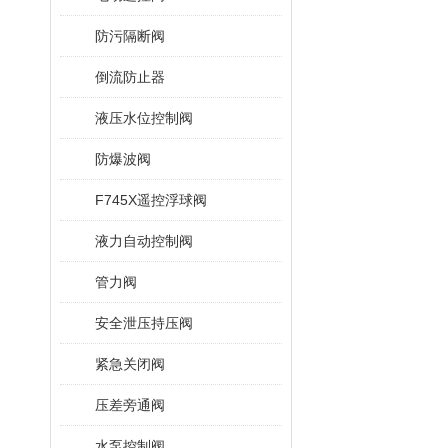
防污隔断阀
倒流防止器
液压水位控制阀
防爆波阀
F745X遥控浮球阀
液力自动控制阀
管力阀
安全泄压持压阀
紧急关闭阀
压差旁通阀
水泵控制阀