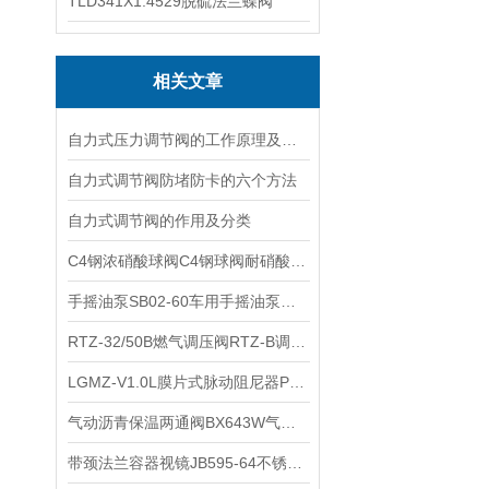
TLD341X1.4529脱硫法兰蝶阀
相关文章
自力式压力调节阀的工作原理及特点
自力式调节阀防堵防卡的六个方法
自力式调节阀的作用及分类
C4钢浓硝酸球阀C4钢球阀耐硝酸不锈钢球阀的主要零部件材料表
手摇油泵SB02-60车用手摇油泵可能出现的故障及消除方法
RTZ-32/50B燃气调压阀RTZ-B调压器燃气减压阀安装及使用
LGMZ-V1.0L膜片式脉动阻尼器PVDF膜片式脉冲阻尼器LGMZ隔膜式脉冲阻尼器功能
气动沥青保温两通阀BX643W气动保温二通旋塞阀的性能特点
带颈法兰容器视镜JB595-64不锈钢带颈法兰视镜的技术参数