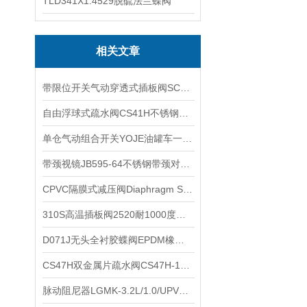
TLD341X1.4529脱硫法兰蝶阀
相关文章
带限位开关气动穿透式插板阀SCZ673F气动穿透式刀型闸阀的优点
自由浮球式疏水阀CS41H不锈钢自由浮球式蒸汽疏水阀的工作原理
单仓气动组合开关YOJE油罐车一仓气控组合开关阀的特点
带颈视镜JB595-64不锈钢带颈对焊式法兰视镜的适用范围
CPVC隔膜式减压阀Diaphragm StyleRegulator Valve背压阀安全阀安装注意事项
310S高温插板阀2520耐1000度高温排渣阀PZ73W-10NR
D071J无头全衬胶蝶阀EPDM橡胶全衬里对夹式蝶阀可选装配气动电动的应用范围
CS47H双金属片疏水阀CS47H-16C可调双金属片式蒸汽疏水阀产品特点
脉动阻尼器LGMK-3.2L/1.0/UPVC空气室式脉冲阻尼器3.2L容积的功能