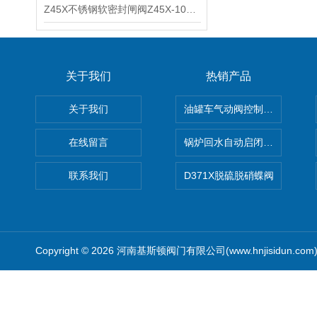
Z45X不锈钢软密封闸阀Z45X-10P-16P不锈钢暗杆弹性座封闸阀RVHX的结构特点
关于我们
热销产品
关于我们
油罐车气动阀控制气动组合开关
在线留言
锅炉回水自动启闭阀KTH41X
联系我们
D371X脱硫脱硝蝶阀
Copyright © 2026 河南基斯顿阀门有限公司(www.hnjisidun.co