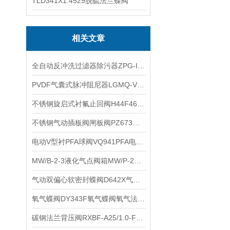
TLD341X1.4529脱硫法兰蝶阀
相关文章
全自动反冲洗过滤器除污器ZPG-I直通式全自动反冲洗排污过滤器工作原理
PVDF气囊式脉冲阻尼器LGMQ-V0.35-V0.6-V1.0-1.5-2.0-4.0-5.0-6.0-12L的功能
不锈钢旋启式衬氟止回阀H44F46旋启式衬氟止回阀的特点
不锈钢气动插板阀闸板阀PZ673W气动刀闸阀的主要技术参数和性能
电动V型衬PFA球阀VQ941PFA电动V形衬PFA切断阀的性能特点
MW/B-2-3液化气点阀箱MW/P-2增效天然气点阀箱MW/P-3燃气终端箱的选用说明
气动双偏心软密封蝶阀D642X气动双偏心蝶阀的特点
氧气蝶阀DY343F氧气蝶阀氧气法兰蝶阀的特点
碳钢法兰背压阀RXBF-A25/1.0-F背压阀的技术参数