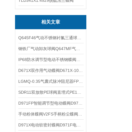
TLD341X1.4529脱硫法兰蝶阀
相关文章
Q645F46气动不锈钢衬氟三通球阀Q644F46气动衬氟三通球阀特点
钢铁厂气动卸灰球阀Q647MF气动喷煤粉球阀的优特点
IP68防水调节型电动不锈钢蝶阀D941X潜水型电动调节蝶阀技术参数
D671X双作用气动蝶阀D671X-10Q单作用气动蝶阀的性能特点
LGMQ-0.35气囊式脉冲阻尼器FPM氟橡胶气囊式脉动阻尼器的性能特点
SDR11双放散PE球阀直埋式PE100球阀PE80燃气球阀性能规范
D971FP智能调节型电动蝶阀D971F-10Q-16Q电动调节蝶阀的技术参数
手动粉体蝶阀V2FS手柄粉尘蝶阀BV2FS水泥仓放料蝶阀的技术参数
D971X电动软密封蝶阀D971F电动对夹蝶阀的技术参数