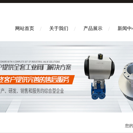
网站首页
关于我们
产品展示
新闻中
您