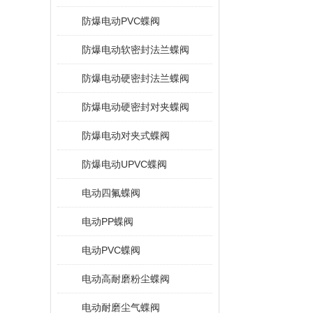
防爆电动PVC蝶阀
防爆电动软密封法兰蝶阀
防爆电动硬密封法兰蝶阀
防爆电动硬密封对夹蝶阀
防爆电动对夹式蝶阀
防爆电动UPVC蝶阀
电动四氟蝶阀
电动PP蝶阀
电动PVC蝶阀
电动高耐磨粉尘蝶阀
电动耐磨尘气蝶阀