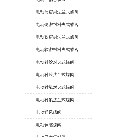
电动硬密封法兰式蝶阀
电动硬密封对夹式蝶阀
电动软密封法兰式蝶阀
电动软密封对夹式蝶阀
电动衬胶对夹式蝶阀
电动衬胶法兰式蝶阀
电动衬氟对夹式蝶阀
电动衬氟法兰式蝶阀
电动通风蝶阀
电动伸缩蝶阀