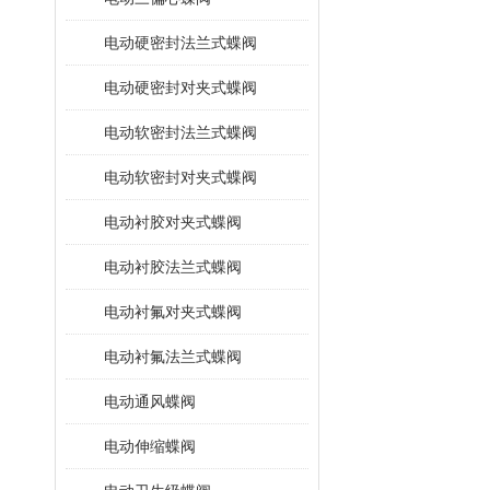
电动硬密封法兰式蝶阀
电动硬密封对夹式蝶阀
电动软密封法兰式蝶阀
电动软密封对夹式蝶阀
电动衬胶对夹式蝶阀
电动衬胶法兰式蝶阀
电动衬氟对夹式蝶阀
电动衬氟法兰式蝶阀
电动通风蝶阀
电动伸缩蝶阀