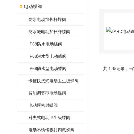
电动蝶阀
防水电动加长杆蝶阀
防水淹电动加长杆蝶阀
IP68防水电动蝶阀
IP68潜水型电动蝶阀
IP68防水型电动蝶阀
共 1 条记录，当
卡箍快接式电动卫生级蝶阀
智能调节型电动蝶阀
电动硬密封蝶阀
对夹式电动卫生级蝶阀
电动不锈钢板衬四氟蝶阀