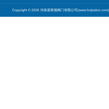
Copyright © 2026 河南基斯顿阀门有限公司(www.hnjisidun.co