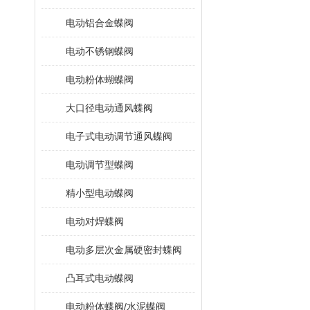
电动铝合金蝶阀
电动不锈钢蝶阀
电动粉体蝴蝶阀
大口径电动通风蝶阀
电子式电动调节通风蝶阀
电动调节型蝶阀
精小型电动蝶阀
电动对焊蝶阀
电动多层次金属硬密封蝶阀
凸耳式电动蝶阀
电动粉体蝶阀/水泥蝶阀