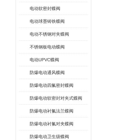
电动软密封蝶阀
电动球墨铸铁蝶阀
电动不锈钢对夹蝶阀
不锈钢板电动蝶阀
电动UPVC蝶阀
防爆电动通风蝶阀
防爆电动四氟密封蝶阀
防爆电动软密封对夹式蝶阀
防爆电动衬氟法兰蝶阀
防爆电动衬氟对夹蝶阀
防爆电动卫生级蝶阀