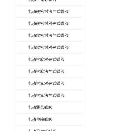
电动硬密封法兰式蝶阀
电动硬密封对夹式蝶阀
电动软密封法兰式蝶阀
电动软密封对夹式蝶阀
电动衬胶对夹式蝶阀
电动衬胶法兰式蝶阀
电动衬氟对夹式蝶阀
电动衬氟法兰式蝶阀
电动通风蝶阀
电动伸缩蝶阀