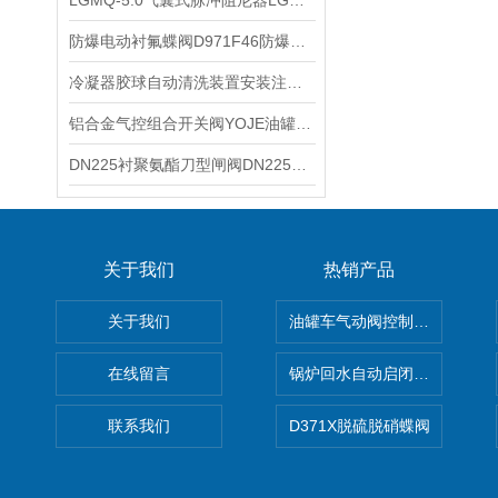
LGMQ-5.0气囊式脉冲阻尼器LGMQ气囊式脉动阻尼器主要功能
防爆电动衬氟蝶阀D971F46防爆电动衬氟对夹蝶阀的特点
冷凝器胶球自动清洗装置安装注意事项
铝合金气控组合开关阀YOJE油罐车气动组合开关的技术参数
DN225衬聚氨酯刀型闸阀DN225衬聚氨酯插板阀DN225不锈钢闸板阀的参数
关于我们
热销产品
关于我们
油罐车气动阀控制气动组合开关
在线留言
锅炉回水自动启闭阀KTH41X
联系我们
D371X脱硫脱硝蝶阀