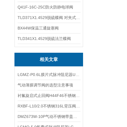
Q41F-16C-25C防火防静电球阀
TLD371X1.4529脱硫蝶阀 对夹式蝶阀
BX44W保温三通旋塞阀
TLD341X1.4529脱硫法兰蝶阀
相关文章
LGMZ-P0.6L膜片式脉冲阻尼器UPVC隔膜式脉动阻尼器减震器均流器缓冲器的原理
气动薄膜调节阀的选型注意事项
衬氟旋启式止回阀H44F46不锈钢旋启式衬氟塑止回阀的特点
RXBF-L10/2.0不锈钢316L背压阀RXAF-L10/2.0不锈钢安全阀的特性参数
DMZ673W-10P气动不锈钢带盖暗杆刀闸阀DMZ673W-10RL可选配附件