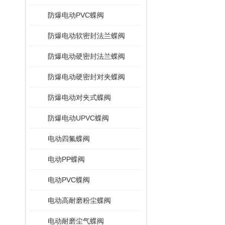
防爆电动PVC蝶阀
防爆电动软密封法兰蝶阀
防爆电动硬密封法兰蝶阀
防爆电动硬密封对夹蝶阀
防爆电动对夹式蝶阀
防爆电动UPVC蝶阀
电动四氟蝶阀
电动PP蝶阀
电动PVC蝶阀
电动高耐磨粉尘蝶阀
电动耐磨尘气蝶阀