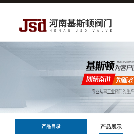
产品目录
产品展示