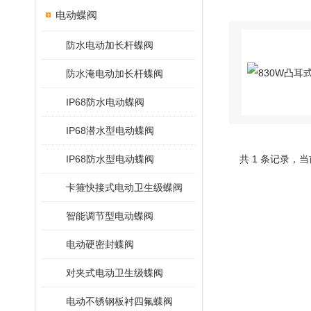
电动蝶阀
防水电动加长杆蝶阀
防水淹电动加长杆蝶阀
IP68防水电动蝶阀
IP68潜水型电动蝶阀
IP68防水型电动蝶阀
共 1 条记录，当
卡箍快接式电动卫生级蝶阀
智能调节型电动蝶阀
电动硬密封蝶阀
对夹式电动卫生级蝶阀
电动不锈钢板衬四氟蝶阀