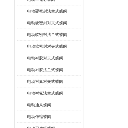
电动硬密封法兰式蝶阀
电动硬密封对夹式蝶阀
电动软密封法兰式蝶阀
电动软密封对夹式蝶阀
电动衬胶对夹式蝶阀
电动衬胶法兰式蝶阀
电动衬氟对夹式蝶阀
电动衬氟法兰式蝶阀
电动通风蝶阀
电动伸缩蝶阀