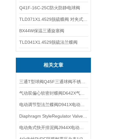
Q41F-16C-25C防火防静电球阀
TLD371X1.4529脱硫蝶阀 对夹式蝶阀
BX44W保温三通旋塞阀
TLD341X1.4529脱硫法兰蝶阀
相关文章
三通T型球阀Q45F三通球阀不锈钢T型三通球阀主要零部件材料表
气动双偏心软密封蝶阀D642X气动双偏心蝶阀的特点
电动调节型法兰蝶阀D941X电动调节蝶阀安装使用注意事项
Diaphragm StyleRegulator Valve隔膜式减压阀的性能特点
电动角式快开排泥阀J944X电动排泥阀的工作原理和作用