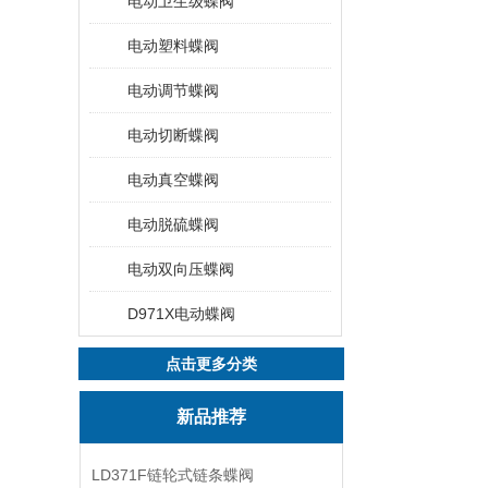
电动卫生级蝶阀
电动塑料蝶阀
电动调节蝶阀
电动切断蝶阀
电动真空蝶阀
电动脱硫蝶阀
电动双向压蝶阀
D971X电动蝶阀
点击更多分类
新品推荐
LD371F链轮式链条蝶阀