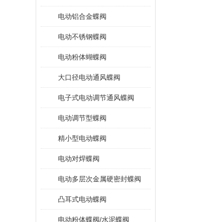
电动铝合金蝶阀
电动不锈钢蝶阀
电动粉体蝴蝶阀
大口径电动通风蝶阀
电子式电动调节通风蝶阀
电动调节型蝶阀
精小型电动蝶阀
电动对焊蝶阀
电动多层次金属硬密封蝶阀
凸耳式电动蝶阀
电动粉体蝶阀/水泥蝶阀