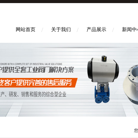
网站首页
关于我们
产品展示
新闻中