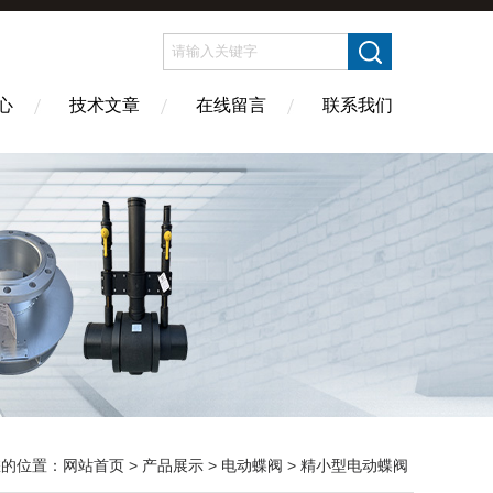
心
技术文章
在线留言
联系我们
您的位置：
网站首页
>
产品展示
>
电动蝶阀
>
精小型电动蝶阀