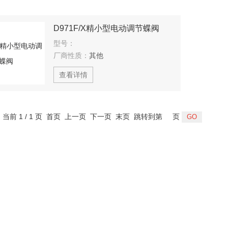
D971F/X精小型电动调节蝶阀
型号：
厂商性质：
其他
查看详情
，当前 1 / 1 页 首页 上一页 下一页 末页 跳转到第
页