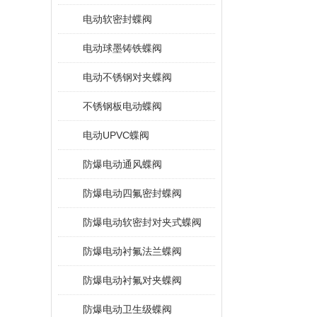
电动软密封蝶阀
电动球墨铸铁蝶阀
电动不锈钢对夹蝶阀
不锈钢板电动蝶阀
电动UPVC蝶阀
防爆电动通风蝶阀
防爆电动四氟密封蝶阀
防爆电动软密封对夹式蝶阀
防爆电动衬氟法兰蝶阀
防爆电动衬氟对夹蝶阀
防爆电动卫生级蝶阀