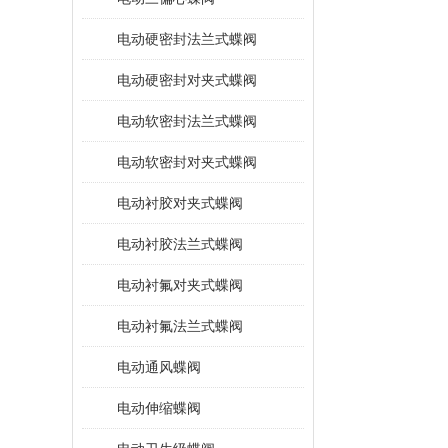
电动硬密封法兰式蝶阀
电动硬密封对夹式蝶阀
电动软密封法兰式蝶阀
电动软密封对夹式蝶阀
电动衬胶对夹式蝶阀
电动衬胶法兰式蝶阀
电动衬氟对夹式蝶阀
电动衬氟法兰式蝶阀
电动通风蝶阀
电动伸缩蝶阀