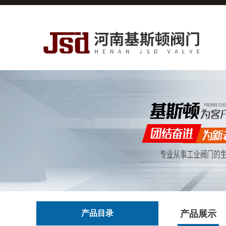
产品目录
产品展示