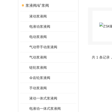
浆液阀/矿浆阀
液动浆液阀
电液动浆液阀
电动浆液阀
气动带手动浆液阀
气动浆液阀
共 1 条记录
链轮浆液阀
伞齿轮浆液阀
手动浆液阀
液动一体式浆液阀
电液动一体式浆液阀