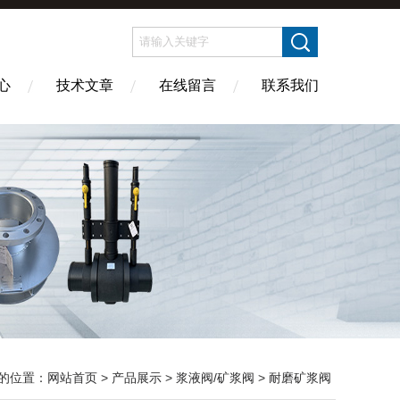
心
技术文章
在线留言
联系我们
的位置：
网站首页
>
产品展示
>
浆液阀/矿浆阀
>
耐磨矿浆阀