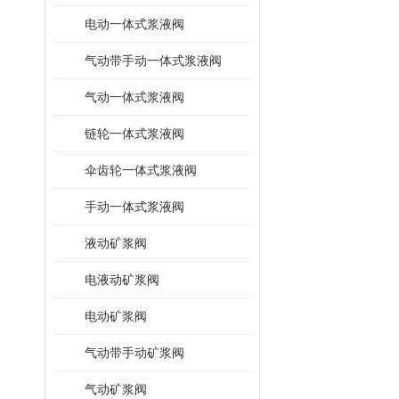
电动一体式浆液阀
气动带手动一体式浆液阀
气动一体式浆液阀
链轮一体式浆液阀
伞齿轮一体式浆液阀
手动一体式浆液阀
液动矿浆阀
电液动矿浆阀
电动矿浆阀
气动带手动矿浆阀
气动矿浆阀