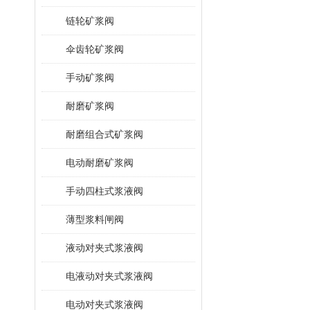
链轮矿浆阀
伞齿轮矿浆阀
手动矿浆阀
耐磨矿浆阀
耐磨组合式矿浆阀
电动耐磨矿浆阀
手动四柱式浆液阀
薄型浆料闸阀
液动对夹式浆液阀
电液动对夹式浆液阀
电动对夹式浆液阀