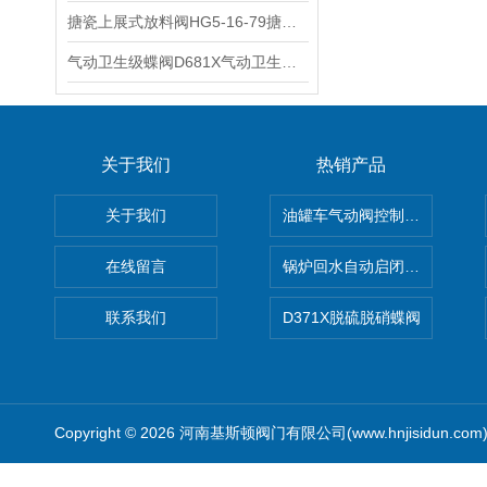
搪瓷上展式放料阀HG5-16-79搪玻璃放料阀搪瓷反应釜放料阀维护保养
气动卫生级蝶阀D681X气动卫生级卡箍蝶阀D681F气动卫生级快装蝶阀产品特点
关于我们
热销产品
关于我们
油罐车气动阀控制气动组合开关
在线留言
锅炉回水自动启闭阀KTH41X
联系我们
D371X脱硫脱硝蝶阀
Copyright © 2026 河南基斯顿阀门有限公司(www.hnjisidun.co