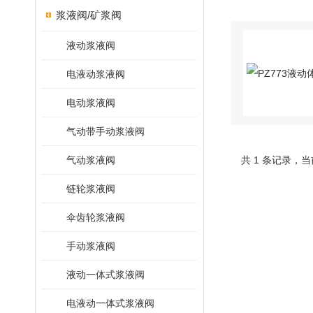
浆液阀/矿浆阀
液动浆液阀
电液动浆液阀
电动浆液阀
气动带手动浆液阀
气动浆液阀
共 1 条记录，当
链轮浆液阀
伞齿轮浆液阀
手动浆液阀
液动一体式浆液阀
电液动一体式浆液阀