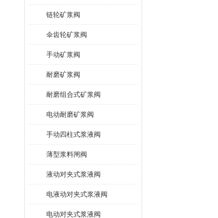
链轮矿浆阀
伞齿轮矿浆阀
手动矿浆阀
耐磨矿浆阀
耐磨组合式矿浆阀
电动耐磨矿浆阀
手动四柱式浆液阀
薄型浆料闸阀
液动对夹式浆液阀
电液动对夹式浆液阀
电动对夹式浆液阀