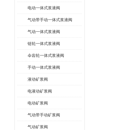
电动一体式浆液阀
气动带手动一体式浆液阀
气动一体式浆液阀
链轮一体式浆液阀
伞齿轮一体式浆液阀
手动一体式浆液阀
液动矿浆阀
电液动矿浆阀
电动矿浆阀
气动带手动矿浆阀
气动矿浆阀