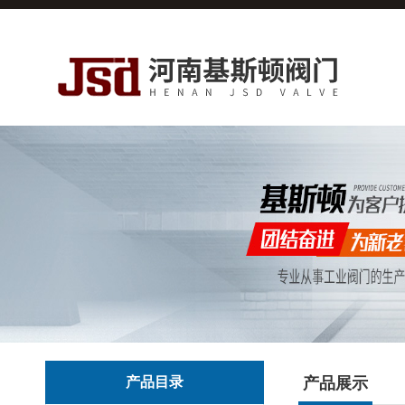
产品目录
产品展示