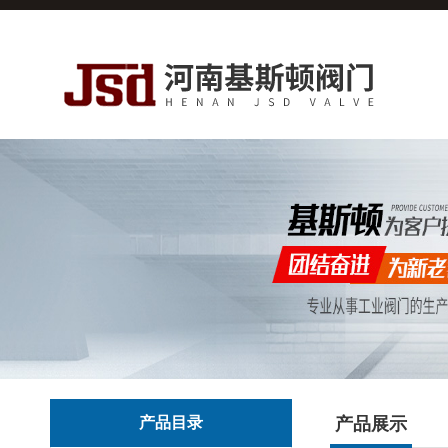
产品目录
产品展示