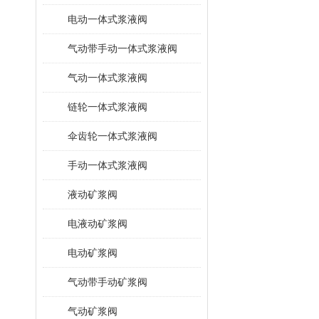
电动一体式浆液阀
气动带手动一体式浆液阀
气动一体式浆液阀
链轮一体式浆液阀
伞齿轮一体式浆液阀
手动一体式浆液阀
液动矿浆阀
电液动矿浆阀
电动矿浆阀
气动带手动矿浆阀
气动矿浆阀