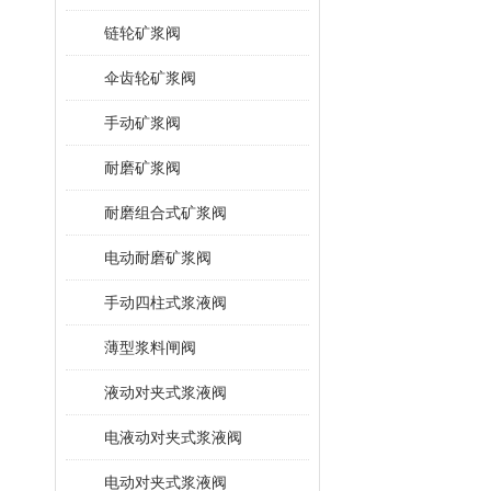
链轮矿浆阀
伞齿轮矿浆阀
手动矿浆阀
耐磨矿浆阀
耐磨组合式矿浆阀
电动耐磨矿浆阀
手动四柱式浆液阀
薄型浆料闸阀
液动对夹式浆液阀
电液动对夹式浆液阀
电动对夹式浆液阀