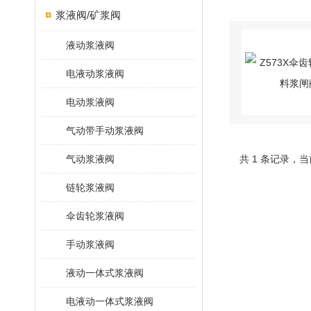
浆液阀/矿浆阀
液动浆液阀
电液动浆液阀
电动浆液阀
气动带手动浆液阀
气动浆液阀
共 1 条记录，当
链轮浆液阀
伞齿轮浆液阀
手动浆液阀
液动一体式浆液阀
电液动一体式浆液阀