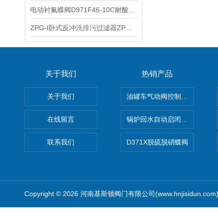
电动衬氟蝶阀D971F46-10C耐酸碱耐腐蚀氟塑料衬里对夹式电动蝶阀的性能特点
ZPG-I卧式反冲洗排污过滤器ZPG-L的安装注意事项
关于我们
热销产品
关于我们
油罐车气动阀控制气动组合开关
在线留言
锅炉回水自动启闭阀KTH41X
联系我们
D371X脱硫脱硝蝶阀
Copyright © 2026 河南基斯顿阀门有限公司(www.hnjisidun.co