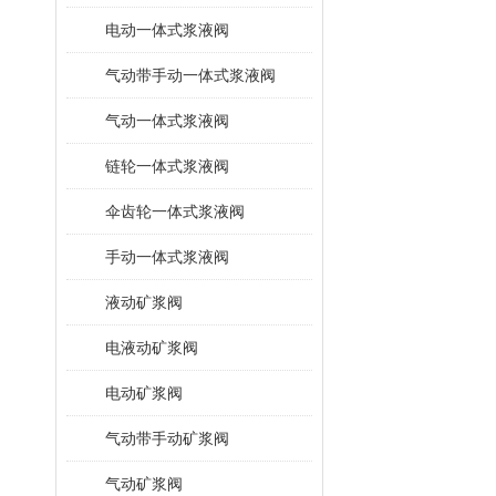
电动一体式浆液阀
气动带手动一体式浆液阀
气动一体式浆液阀
链轮一体式浆液阀
伞齿轮一体式浆液阀
手动一体式浆液阀
液动矿浆阀
电液动矿浆阀
电动矿浆阀
气动带手动矿浆阀
气动矿浆阀