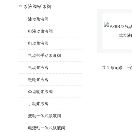
浆液阀/矿浆阀
液动浆液阀
电液动浆液阀
电动浆液阀
气动带手动浆液阀
气动浆液阀
共 1 条记录，当
链轮浆液阀
伞齿轮浆液阀
手动浆液阀
液动一体式浆液阀
电液动一体式浆液阀