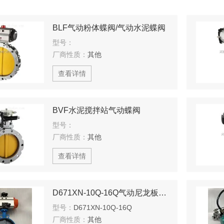
BLF气动粉体蝶阀/气动水泥蝶阀
型号：
厂商性质：
其他
查看详情
BVF水泥搅拌站气动蝶阀
型号：
厂商性质：
其他
查看详情
D671XN-10Q-16Q气动尼龙板蝶阀
型号：
D671XN-10Q-16Q
厂商性质：
其他