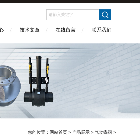
心
技术文章
在线留言
联系我们
您的位置：
网站首页
>
产品展示
>
气动蝶阀
>