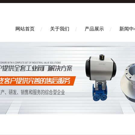
网站首页
关于我们
产品展示
新闻中