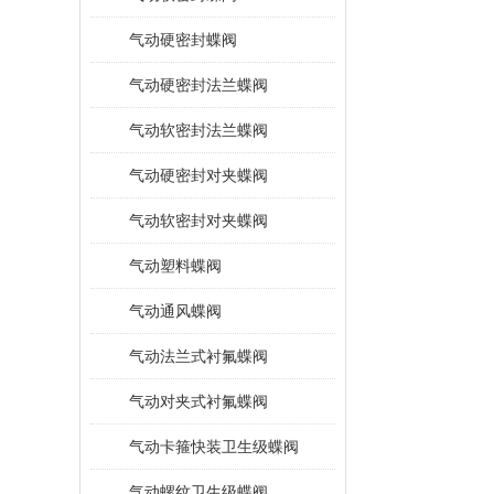
气动硬密封蝶阀
气动硬密封法兰蝶阀
气动软密封法兰蝶阀
气动硬密封对夹蝶阀
气动软密封对夹蝶阀
气动塑料蝶阀
气动通风蝶阀
气动法兰式衬氟蝶阀
气动对夹式衬氟蝶阀
气动卡箍快装卫生级蝶阀
气动螺纹卫生级蝶阀