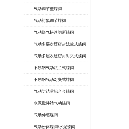
气动调节型蝶阀
气动衬氟调节蝶阀
气动煤气快速切断蝶阀
气动多层次硬密封法兰式蝶阀
气动多层次硬密封对夹式蝶阀
不锈钢气动法兰式蝶阀
不锈钢气动对夹式蝶阀
气动防结露铝合金蝶阀
水泥搅拌站气动蝶阀
气动伸缩蝶阀
气动粉体蝶阀/水泥蝶阀