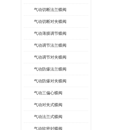
气动切断法兰蝶阀
气动切断对夹蝶阀
气动薄膜调节蝶阀
气动调节法兰蝶阀
气动调节对夹蝶阀
气动防爆法兰蝶阀
气动防爆对夹蝶阀
气动三偏心蝶阀
气动对夹式蝶阀
气动法兰式蝶阀
气动软密封蝶阀