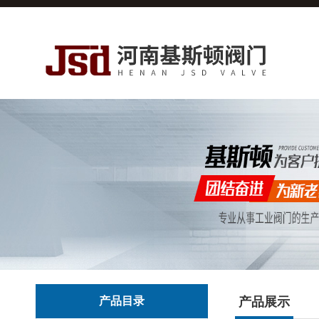
产品目录
产品展示