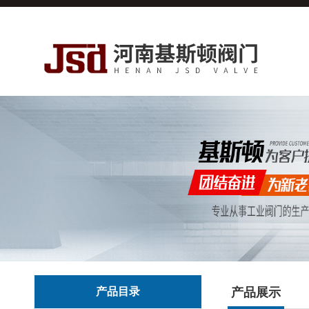
产品目录
产品展示