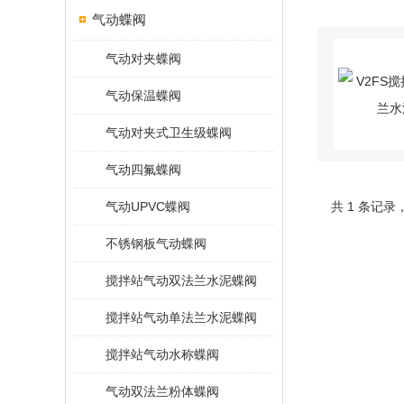
气动蝶阀
气动对夹蝶阀
气动保温蝶阀
气动对夹式卫生级蝶阀
气动四氟蝶阀
气动UPVC蝶阀
共 1 条记录
不锈钢板气动蝶阀
搅拌站气动双法兰水泥蝶阀
搅拌站气动单法兰水泥蝶阀
搅拌站气动水称蝶阀
气动双法兰粉体蝶阀