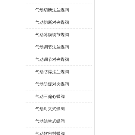
气动切断法兰蝶阀
气动切断对夹蝶阀
气动薄膜调节蝶阀
气动调节法兰蝶阀
气动调节对夹蝶阀
气动防爆法兰蝶阀
气动防爆对夹蝶阀
气动三偏心蝶阀
气动对夹式蝶阀
气动法兰式蝶阀
气动软密封蝶阀