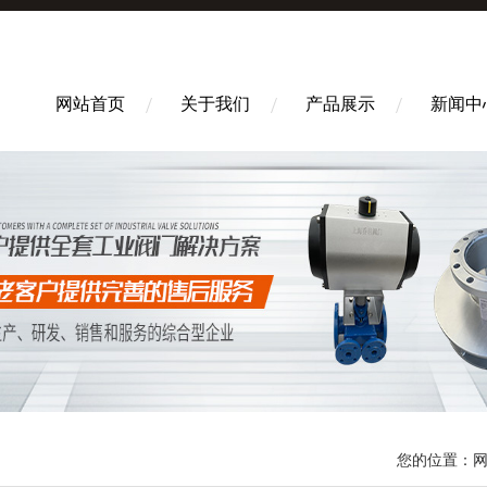
网站首页
关于我们
产品展示
新闻中
您的位置：