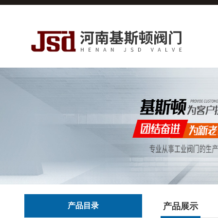
产品目录
产品展示