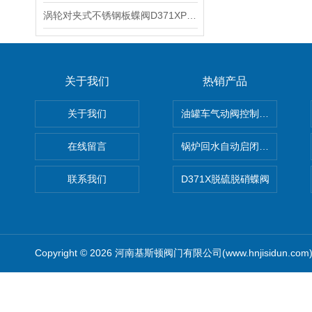
涡轮对夹式不锈钢板蝶阀D371XP蜗轮铸钢304板蝶阀安装注意事项
关于我们
热销产品
关于我们
油罐车气动阀控制气动组合开关
在线留言
锅炉回水自动启闭阀KTH41X
联系我们
D371X脱硫脱硝蝶阀
Copyright © 2026 河南基斯顿阀门有限公司(www.hnjisidun.co