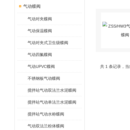
气动蝶阀
气动对夹蝶阀
气动保温蝶阀
气动对夹式卫生级蝶阀
气动四氟蝶阀
气动UPVC蝶阀
共 1 条记录，当
不锈钢板气动蝶阀
搅拌站气动双法兰水泥蝶阀
搅拌站气动单法兰水泥蝶阀
搅拌站气动水称蝶阀
气动双法兰粉体蝶阀