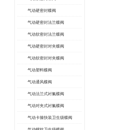
气动硬密封蝶阀
气动硬密封法兰蝶阀
气动软密封法兰蝶阀
气动硬密封对夹蝶阀
气动软密封对夹蝶阀
气动塑料蝶阀
气动通风蝶阀
气动法兰式衬氟蝶阀
气动对夹式衬氟蝶阀
气动卡箍快装卫生级蝶阀
气动螺纹卫生级蝶阀