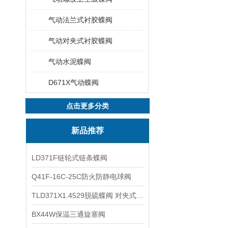
气动法兰式衬胶蝶阀
气动对夹式衬胶蝶阀
气动水泥蝶阀
D671X气动蝶阀
点击更多分类
新品推荐
LD371F链轮式链条蝶阀
Q41F-16C-25C防火防静电球阀
TLD371X1.4529脱硫蝶阀 对夹式蝶阀
BX44W保温三通旋塞阀