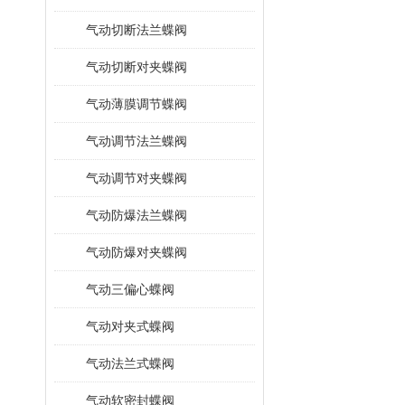
气动切断法兰蝶阀
气动切断对夹蝶阀
气动薄膜调节蝶阀
气动调节法兰蝶阀
气动调节对夹蝶阀
气动防爆法兰蝶阀
气动防爆对夹蝶阀
气动三偏心蝶阀
气动对夹式蝶阀
气动法兰式蝶阀
气动软密封蝶阀