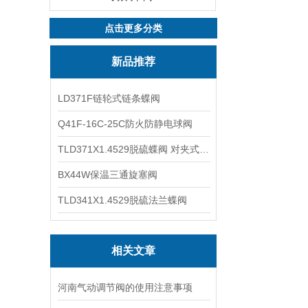
点击更多分类
新品推荐
LD371F链轮式链条蝶阀
Q41F-16C-25C防火防静电球阀
TLD371X1.4529脱硫蝶阀 对夹式蝶阀
BX44W保温三通旋塞阀
TLD341X1.4529脱硫法兰蝶阀
相关文章
河南气动调节阀的使用注意事项