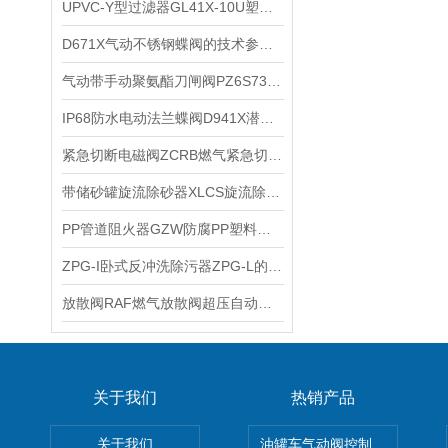
UPVC-Y型过滤器GL41X-10U塑料管道过滤器的功能特点
D671X气动不锈钢蝶阀的技术参数和性能特点
气动带手动聚氨酯刀闸阀PZ6S73N气动带手轮聚氨酯插板阀的特点
IP68防水电动法兰蝶阀D941X潜水型电动蝶阀适用易泡水淹雨污水管道阀门井
紧急切断电磁阀ZCRB燃气紧急切断阀的工作原理
带储砂罐旋流除砂器XLCS旋流除污器WD-XS地下井水原水旋流除沙器技术参数
PP管道阻火器GZW防腐PP塑料阻火器ZHQ的性能特点
ZPG-I卧式反冲洗除污器ZPG-L的主要技术参数
放散阀RAF燃气放散阀超压自动放散阀的产品特点
关于我们
热销产品
关于我们
油罐车气动阀控制气动组合开关