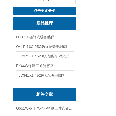
点击更多分类
新品推荐
LD371F链轮式链条蝶阀
Q41F-16C-25C防火防静电球阀
TLD371X1.4529脱硫蝶阀 对夹式蝶阀
BX44W保温三通旋塞阀
TLD341X1.4529脱硫法兰蝶阀
相关文章
Q661W-64P气动不锈钢三片式硬密封焊接球阀Q661H-63P防爆气动球阀的工作原理