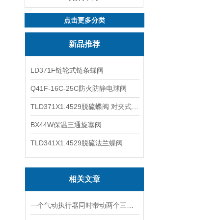
点击更多分类
新品推荐
LD371F链轮式链条蝶阀
Q41F-16C-25C防火防静电球阀
TLD371X1.4529脱硫蝶阀 对夹式蝶阀
BX44W保温三通旋塞阀
TLD341X1.4529脱硫法兰蝶阀
相关文章
一个气动执行器同时带动两个三通球阀Q615F气动双联三通球阀Q614F技术参数