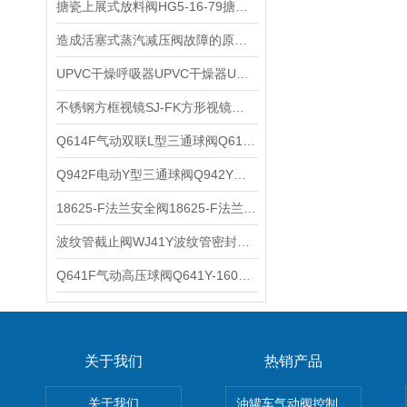
搪瓷上展式放料阀HG5-16-79搪瓷放料阀搪玻璃放料阀维护保养
造成活塞式蒸汽减压阀故障的原因和解决方法
UPVC干燥呼吸器UPVC干燥器UPVC干燥吸湿器GZXSQ硫酸储罐干燥器的外形结构
不锈钢方框视镜SJ-FK方形视镜直角长条形框式视镜综合参数
Q614F气动双联L型三通球阀Q615F气动双联动双控T型三通球阀流向示意图
Q942F电动Y型三通球阀Q942Y电动135度角Y型三通球阀的特点
18625-F法兰安全阀18625-F法兰背压阀18625安全阀/背压阀的压力设定范围
波纹管截止阀WJ41Y波纹管密封截止阀性能与特点
Q641F气动高压球阀Q641Y-160P防爆气动不锈钢F304球阀工作原理
关于我们
热销产品
关于我们
油罐车气动阀控制气动组合开关