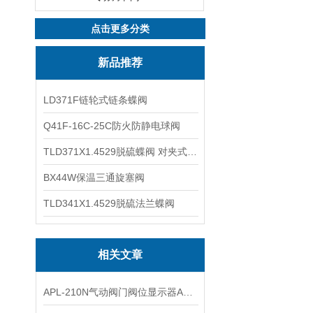
点击更多分类
新品推荐
LD371F链轮式链条蝶阀
Q41F-16C-25C防火防静电球阀
TLD371X1.4529脱硫蝶阀 对夹式蝶阀
BX44W保温三通旋塞阀
TLD341X1.4529脱硫法兰蝶阀
相关文章
APL-210N气动阀门阀位显示器APL210N信号反馈器的技术参数