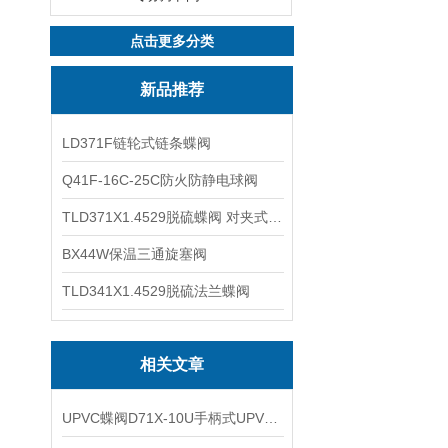
点击更多分类
新品推荐
LD371F链轮式链条蝶阀
Q41F-16C-25C防火防静电球阀
TLD371X1.4529脱硫蝶阀 对夹式蝶阀
BX44W保温三通旋塞阀
TLD341X1.4529脱硫法兰蝶阀
相关文章
UPVC蝶阀D71X-10U手柄式UPVC对夹蝶阀的结构特点