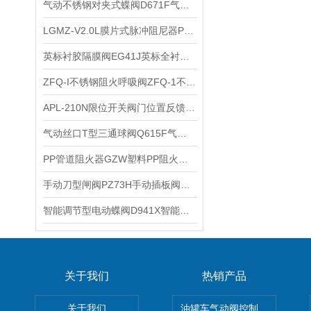
气动不锈钢对夹式蝶阀D671F气动不锈钢蝶阀气动四氟密封不锈钢蝶阀特点
LGMZ-V2.0L膜片式脉冲阻尼器PVDF隔膜片式脉动阻尼器的工作原理
英标衬胶隔膜阀EG41J英标全衬包胶隔膜阀的结构优点
ZFQ-I不锈钢阻火呼吸阀ZFQ-1不锈钢全天候防爆阻火呼吸阀安装说明
APL-210N限位开关阀门位置反馈器APL210N限位开关回信器的产品特点
气动丝口T型三通球阀Q615F气动不锈钢内螺纹T型三通球阀的特点
PP管道阻火器GZW塑料PP阻火器ZHQ盐酸硫酸聚丙烯阻火器的特点
手动刀型闸阀PZ73H手动插板阀PZ73X手动刀闸阀的性能特点
智能调节型电动蝶阀D941X智能一体化电动蝶阀的性能特点
关于我们
热销产品
关于我们
油罐车气动阀控制气动组合开关