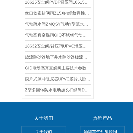
18625安全阀PVDF背压阀18615法兰泄压阀18620的功能
丝口软密封闸阀Z15X内螺纹弹性座封闸阀RVCX的技术参数和优点
气动疏水阀ZMQSY气动Y型疏水阀气动薄膜Y型蒸汽疏水阀的结构特点
气动高真空蝶阀GIQ不锈钢气动高真空蝶阀的特点
18632安全阀/背压阀UPVC泄压阀释压阀的特点
旋流除砂器地下井水除沙器旋流除污器旋流除砂过滤器的工作原理
GID电动高真空蝶阀主要技术参数
膜片式脉冲阻尼器UPVC膜片式脉动阻尼器膜片式脉动缓冲器主要功能
Z型多回转防水电动加长杆蝶阀D941XP水处理雨水井IP68防护等级技术参数
关于我们
热销产品
关于我们
油罐车气动阀控制气动组合