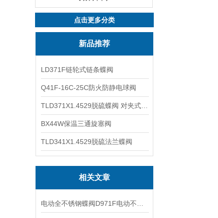
点击更多分类
新品推荐
LD371F链轮式链条蝶阀
Q41F-16C-25C防火防静电球阀
TLD371X1.4529脱硫蝶阀 对夹式蝶阀
BX44W保温三通旋塞阀
TLD341X1.4529脱硫法兰蝶阀
相关文章
电动全不锈钢蝶阀D971F电动不锈钢对夹式开关切断蝶阀的特点