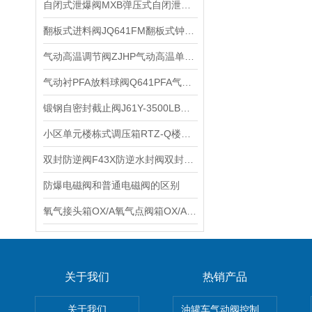
自闭式泄爆阀MXB弹压式自闭泄爆阀的原理结构特点
翻板式进料阀JQ641FM翻板式钟罩阀的工作原理
气动高温调节阀ZJHP气动高温单座调节阀ZJHM气动高温套筒调节阀特点
气动衬PFA放料球阀Q641PFA气动带手动釜底罐底PFA衬里球阀使用功能
锻钢自密封截止阀J61Y-3500LB美标锻钢自密封焊接截止阀结构形式
小区单元楼栋式调压箱RTZ-Q楼栋燃气调压箱调压阀调压器的特点
双封防逆阀F43X防逆水封阀双封自净式防逆水封阀主要性能
防爆电磁阀和普通电磁阀的区别
氧气接头箱OX/A氧气点阀箱OX/A-2氧气终端箱OX/B氧气站接线盒
关于我们
热销产品
关于我们
油罐车气动阀控制气动组合开关