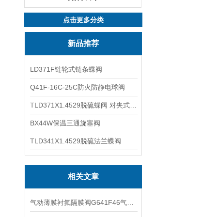
点击更多分类
新品推荐
LD371F链轮式链条蝶阀
Q41F-16C-25C防火防静电球阀
TLD371X1.4529脱硫蝶阀 对夹式蝶阀
BX44W保温三通旋塞阀
TLD341X1.4529脱硫法兰蝶阀
相关文章
气动薄膜衬氟隔膜阀G641F46气动衬氟隔膜阀的性能特点