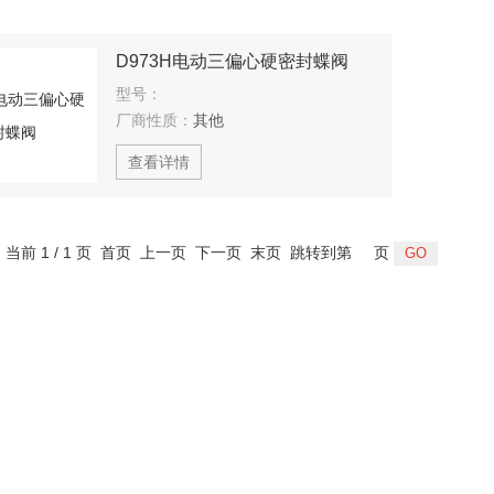
D973H电动三偏心硬密封蝶阀
型号：
厂商性质：
其他
查看详情
，当前 1 / 1 页 首页 上一页 下一页 末页 跳转到第
页