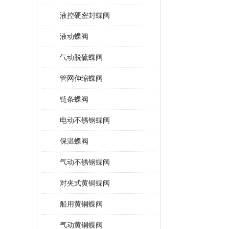
液控硬密封蝶阀
液动蝶阀
气动脱硫蝶阀
管网伸缩蝶阀
链条蝶阀
电动不锈钢蝶阀
保温蝶阀
气动不锈钢蝶阀
对夹式黄铜蝶阀
船用黄铜蝶阀
气动黄铜蝶阀