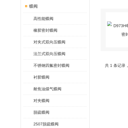
蝶阀
高性能蝶阀
橡胶密封蝶阀
对夹式双向压蝶阀
法兰式双向压蝶阀
不锈钢四氟密封蝶阀
共 1 条记录
衬胶蝶阀
耐焦油煤气蝶阀
对夹蝶阀
脱硫蝶阀
2507脱硫蝶阀