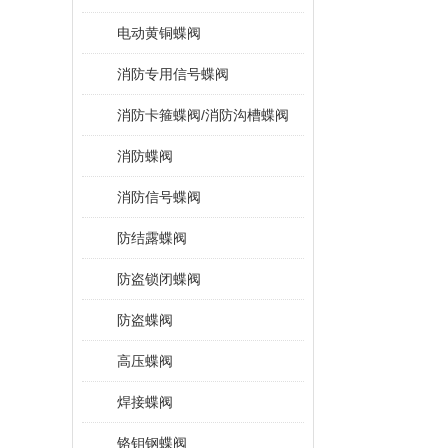
电动黄铜蝶阀
消防专用信号蝶阀
消防卡箍蝶阀/消防沟槽蝶阀
消防蝶阀
消防信号蝶阀
防结露蝶阀
防盗锁闭蝶阀
防盗蝶阀
高压蝶阀
焊接蝶阀
铬钼钢蝶阀