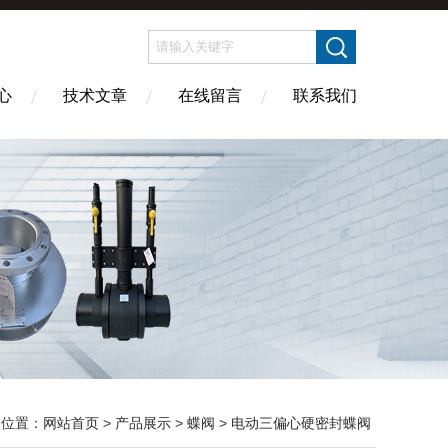
心
技术文章
在线留言
联系我们
的位置：
网站首页
>
产品展示
>
蝶阀
>
电动三偏心硬密封蝶阀