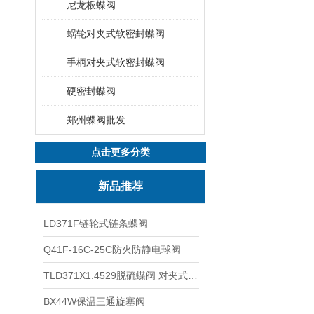
尼龙板蝶阀
蜗轮对夹式软密封蝶阀
手柄对夹式软密封蝶阀
硬密封蝶阀
郑州蝶阀批发
点击更多分类
新品推荐
LD371F链轮式链条蝶阀
Q41F-16C-25C防火防静电球阀
TLD371X1.4529脱硫蝶阀 对夹式蝶阀
BX44W保温三通旋塞阀