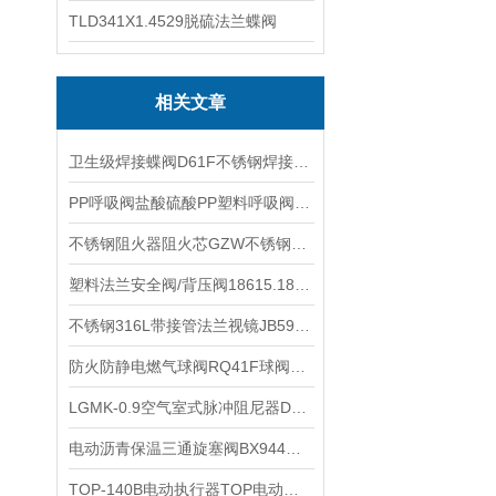
TLD341X1.4529脱硫法兰蝶阀
相关文章
卫生级焊接蝶阀D61F不锈钢焊接蝶阀的技术参数和特点
PP呼吸阀盐酸硫酸PP塑料呼吸阀聚丙烯PP酸碱储罐呼吸阀的性能参数
不锈钢阻火器阻火芯GZW不锈钢波纹板阻火芯防爆波纹阻火板阻火盘阻火片参数
塑料法兰安全阀/背压阀18615.18620.18625.18632.18640.18650.18665的参数
不锈钢316L带接管法兰视镜JB595-64带颈设备视镜的维护保养
防火防静电燃气球阀RQ41F球阀的工作原理
LGMK-0.9空气室式脉冲阻尼器DN20的产品应用
电动沥青保温三通旋塞阀BX944W电动三通沥青阀电动沥青三通旋塞阀特点
TOP-140B电动执行器TOP电动执行机构AC380V AC220V DC24V电动头可选装功能