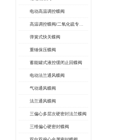
电动高温调控蝶阀
高温调控蝶阀/二氧化硫专用蝶阀
弹簧式快关蝶阀
重锤保压蝶阀
蓄能罐式液控缓闭止回蝶阀
电动法兰通风蝶阀
气动通风蝶阀
法兰通风蝶阀
三偏心多层次硬密封法兰蝶阀
三维偏心硬密封蝶阀
双向双偏心金属密封蝶阀