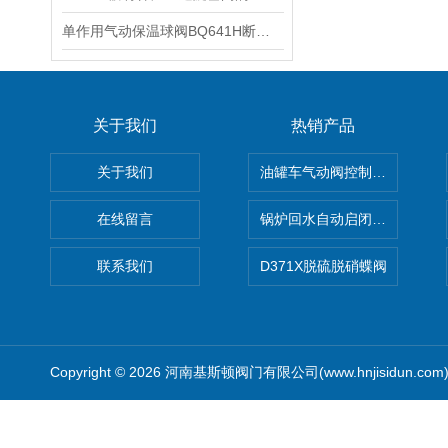
单作用气动保温球阀BQ641H断电失气故障自动复位气动夹套保温球阀产品特点
关于我们
热销产品
关于我们
油罐车气动阀控制气动组合开关
在线留言
锅炉回水自动启闭阀KTH41X
联系我们
D371X脱硫脱硝蝶阀
Copyright © 2026 河南基斯顿阀门有限公司(www.hnjisidun.co