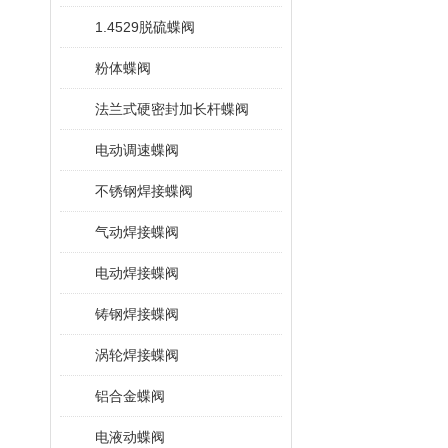
1.4529脱硫蝶阀
粉体蝶阀
法兰式硬密封加长杆蝶阀
电动调速蝶阀
不锈钢焊接蝶阀
气动焊接蝶阀
电动焊接蝶阀
铸钢焊接蝶阀
涡轮焊接蝶阀
铝合金蝶阀
电液动蝶阀