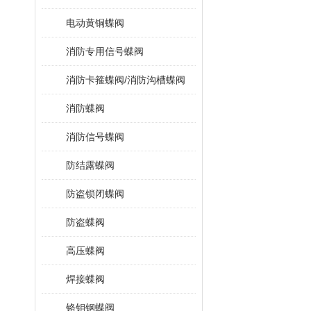
电动黄铜蝶阀
消防专用信号蝶阀
消防卡箍蝶阀/消防沟槽蝶阀
消防蝶阀
消防信号蝶阀
防结露蝶阀
防盗锁闭蝶阀
防盗蝶阀
高压蝶阀
焊接蝶阀
铬钼钢蝶阀