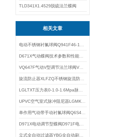
TLD341X1.4529脱硫法兰蝶阀
相关文章
电动不锈钢衬氟球阀Q941F46-16P电动衬氟流量调节阀的技术参数
D671X气动蝶阀技术参数和性能特点
VQ647F气动V型调节法兰球阀VQ647W气动不锈钢V型调节球阀VQ647Y的工作原理
旋流防止器XLFZQ不锈钢旋流防止器可正装吸水水箱也可以倒装高位水箱
LGLTXT压力表0-1.0-1.6Mpa脉冲阻尼器用YN-60不锈钢耐震径向压力表技术参数
UPVC空气室式脉冲阻尼器LGMK空气式脉动缓冲器脉动阻尼器主要功能
单作用气动带手动衬氟球阀Q6S41F46故障自动复位气动带手轮衬氟球阀技术参数
D971X电动调节型蝶阀D971F电动调节对夹蝶阀使用注意事项
立式全自动过滤器YBG全自动刷式自清洗过滤器的功能作用