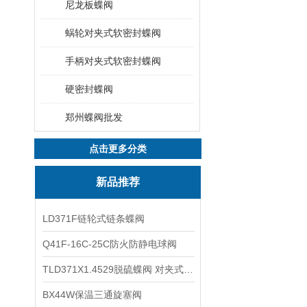
尼龙板蝶阀
蜗轮对夹式软密封蝶阀
手柄对夹式软密封蝶阀
硬密封蝶阀
郑州蝶阀批发
点击更多分类
新品推荐
LD371F链轮式链条蝶阀
Q41F-16C-25C防火防静电球阀
TLD371X1.4529脱硫蝶阀 对夹式蝶阀
BX44W保温三通旋塞阀