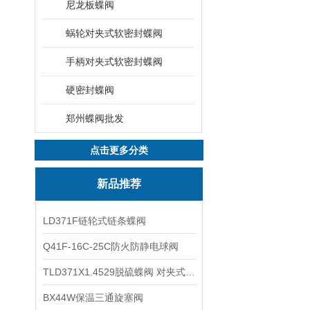
尼龙板蝶阀
蜗轮对夹式软密封蝶阀
手柄对夹式软密封蝶阀
硬密封蝶阀
郑州蝶阀批发
点击更多分类
新品推荐
LD371F链轮式链条蝶阀
Q41F-16C-25C防火防静电球阀
TLD371X1.4529脱硫蝶阀 对夹式蝶阀
BX44W保温三通旋塞阀