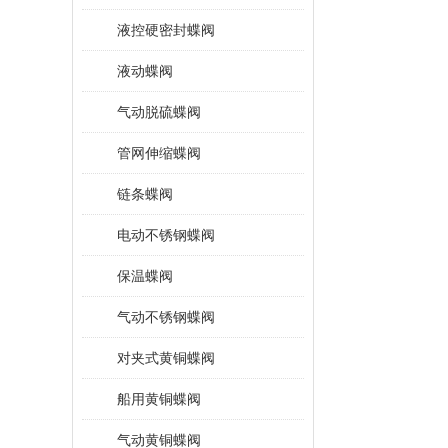
液控硬密封蝶阀
液动蝶阀
气动脱硫蝶阀
管网伸缩蝶阀
链条蝶阀
电动不锈钢蝶阀
保温蝶阀
气动不锈钢蝶阀
对夹式黄铜蝶阀
船用黄铜蝶阀
气动黄铜蝶阀