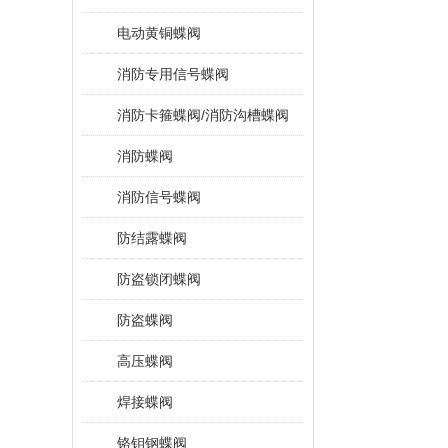
电动黄铜蝶阀
消防专用信号蝶阀
消防卡箍蝶阀/消防沟槽蝶阀
消防蝶阀
消防信号蝶阀
防结露蝶阀
防盗锁闭蝶阀
防盗蝶阀
高压蝶阀
焊接蝶阀
铬钼钢蝶阀