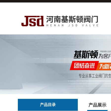
产品目录
产品展示