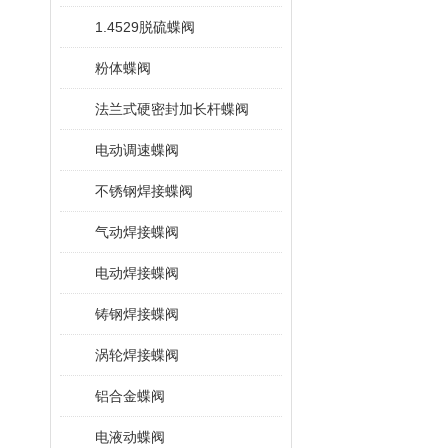
1.4529脱硫蝶阀
粉体蝶阀
法兰式硬密封加长杆蝶阀
电动调速蝶阀
不锈钢焊接蝶阀
气动焊接蝶阀
电动焊接蝶阀
铸钢焊接蝶阀
涡轮焊接蝶阀
铝合金蝶阀
电液动蝶阀