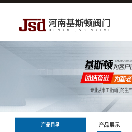
产品目录
产品展示