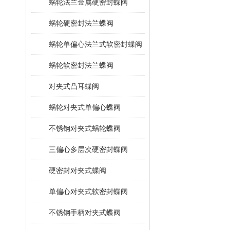
蜗轮法兰金属硬密封蝶阀
蜗轮硬密封法兰蝶阀
蜗轮单偏心法兰式软密封蝶阀
蜗轮软密封法兰蝶阀
对夹式凸耳蝶阀
蜗轮对夹式单偏心蝶阀
不锈钢对夹式蜗轮蝶阀
三偏心多层次硬密封蝶阀
硬密封对夹式蝶阀
单偏心对夹式软密封蝶阀
不锈钢手柄对夹式蝶阀