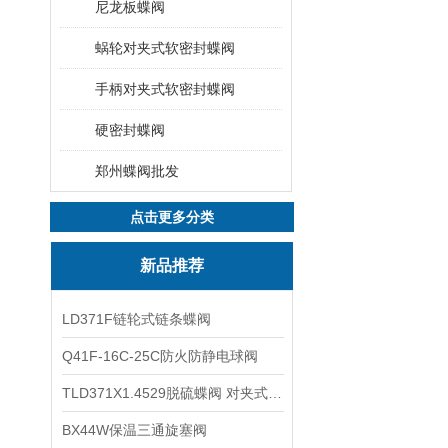
尼龙板蝶阀
蜗轮对夹式软密封蝶阀
手柄对夹式软密封蝶阀
硬密封蝶阀
郑州蝶阀批发
点击更多分类
新品推荐
LD371F链轮式链条蝶阀
Q41F-16C-25C防火防静电球阀
TLD371X1.4529脱硫蝶阀 对夹式蝶阀
BX44W保温三通旋塞阀